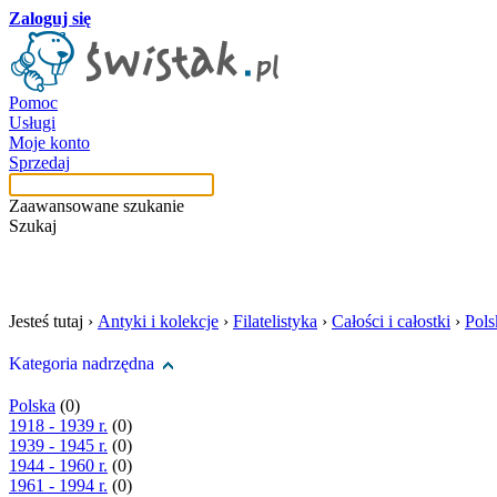
Zaloguj się
Pomoc
Usługi
Moje konto
Sprzedaj
Zaawansowane szukanie
Szukaj
szukaj w tej kategori
Jesteś tutaj ›
Antyki i kolekcje
›
Filatelistyka
›
Całości i całostki
›
Pols
Kategoria nadrzędna
Polska
(0)
1918 - 1939 r.
(0)
1939 - 1945 r.
(0)
1944 - 1960 r.
(0)
1961 - 1994 r.
(0)