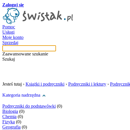
Zaloguj się
Pomoc
Usługi
Moje konto
Sprzedaj
Zaawansowane szukanie
Szukaj
szukaj w tej kategori
Jesteś tutaj ›
Książki i podręczniki
›
Podręczniki i lektury
›
Podręczni
Kategoria nadrzędna
Podręczniki do podstawówki
(0)
Biologia
(0)
Chemia
(0)
Fizyka
(0)
Geografia
(0)