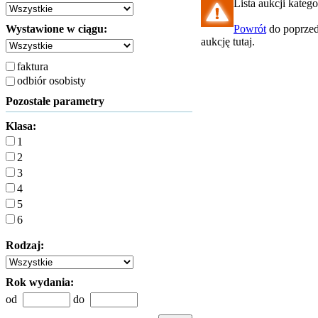
Lista aukcji katego
Wystawione w ciągu:
Powrót
do poprzed
aukcję tutaj.
faktura
odbiór osobisty
Pozostałe parametry
Klasa:
1
2
3
4
5
6
Rodzaj:
Rok wydania:
od
do