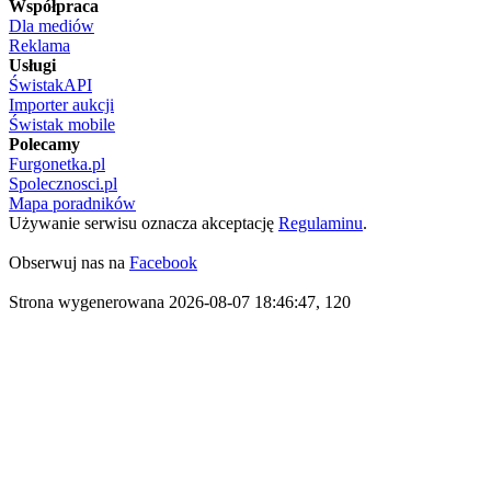
Współpraca
Dla mediów
Reklama
Usługi
ŚwistakAPI
Importer aukcji
Świstak mobile
Polecamy
Furgonetka.pl
Spolecznosci.pl
Mapa poradników
Używanie serwisu oznacza akceptację
Regulaminu
.
Obserwuj nas na
Facebook
Strona wygenerowana 2026-08-07 18:46:47, 120