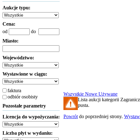
Aukcje typu:
Cena:
od
do
Miasto:
Województwo:
Wystawione w ciągu:
faktura
Wszystkie
Nowe
Używane
odbiór osobisty
Lista aukcji kategorii Zagranicz
pusta.
Pozostałe parametry
Powrót
do poprzedniej strony.
Wystaw
Licencja do wypożyczania:
Liczba płyt w wydaniu: