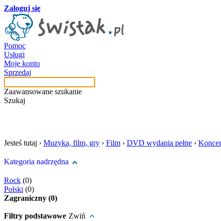
Zaloguj się
Pomoc
Usługi
Moje konto
Sprzedaj
Zaawansowane szukanie
Szukaj
szukaj w tej kategori
Jesteś tutaj ›
Muzyka, film, gry
›
Film
›
DVD wydania pełne
›
Koncert
Kategoria nadrzędna
Rock
(0)
Polski
(0)
Zagraniczny (0)
Filtry podstawowe
Zwiń