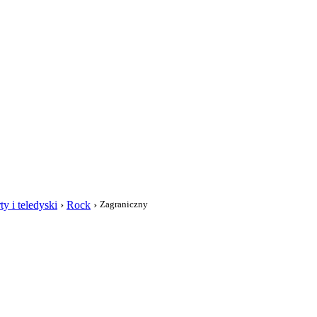
i
y i teledyski
›
Rock
›
Zagraniczny