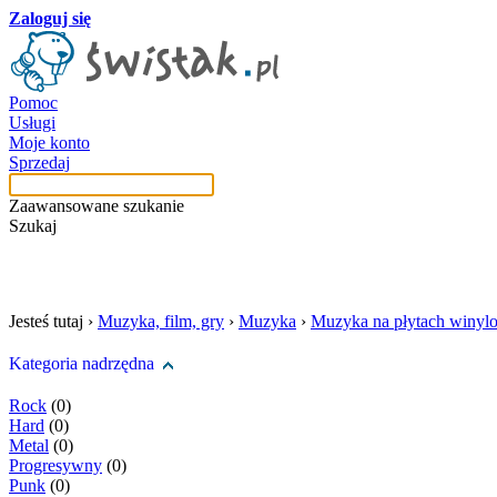
Zaloguj się
Pomoc
Usługi
Moje konto
Sprzedaj
Zaawansowane szukanie
Szukaj
szukaj w tej kategori
Jesteś tutaj ›
Muzyka, film, gry
›
Muzyka
›
Muzyka na płytach winyl
Kategoria nadrzędna
Rock
(0)
Hard
(0)
Metal
(0)
Progresywny
(0)
Punk
(0)