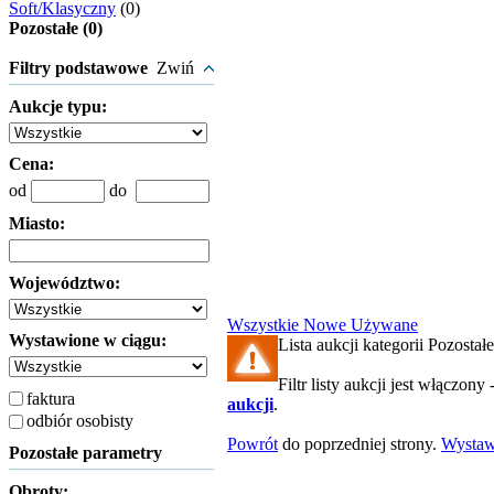
Soft/Klasyczny
(0)
Pozostałe (0)
Filtry podstawowe
Zwiń
Aukcje typu:
Cena:
od
do
Miasto:
Województwo:
Wszystkie
Nowe
Używane
Wystawione w ciągu:
Lista aukcji kategorii Pozostałe
Filtr listy aukcji jest włączony 
faktura
aukcji
.
odbiór osobisty
Powrót
do poprzedniej strony.
Wysta
Pozostałe parametry
Obroty: