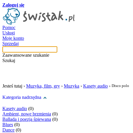
Zaloguj się
Pomoc
Usługi
Moje konto
Sprzedaj
Zaawansowane szukanie
Szukaj
szukaj w tej kategori
Jesteś tutaj ›
Muzyka, film, gry
›
Muzyka
›
Kasety audio
›
Disco polo
Kategoria nadrzędna
Kasety audio
(0)
Ambient, nowe brzmienia
(0)
Ballada i poezja śpiewana
(0)
Blues
(0)
Dance
(0)