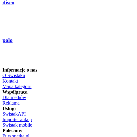
disco
polo
Informacje o nas
O Świstaku
Kontakt
Mapa kategorii
Współpraca
Dla mediów
Reklama
Usługi
ŚwistakAPI
Importer aukcji
Świstak mobile
Polecamy
Furgonetka.pl