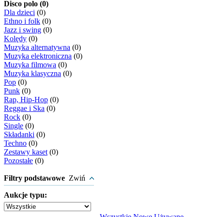
Disco polo (0)
Dla dzieci
(0)
Ethno i folk
(0)
Jazz i swing
(0)
Kolędy
(0)
Muzyka alternatywna
(0)
Muzyka elektroniczna
(0)
Muzyka filmowa
(0)
Muzyka klasyczna
(0)
Pop
(0)
Punk
(0)
Rap, Hip-Hop
(0)
Reggae i Ska
(0)
Rock
(0)
Single
(0)
Składanki
(0)
Techno
(0)
Zestawy kaset
(0)
Pozostałe
(0)
Filtry podstawowe
Zwiń
Aukcje typu:
Wszystkie
Nowe
Używane