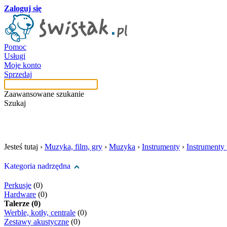
Zaloguj się
Pomoc
Usługi
Moje konto
Sprzedaj
Zaawansowane szukanie
Szukaj
szukaj w tej kategori
Jesteś tutaj ›
Muzyka, film, gry
›
Muzyka
›
Instrumenty
›
Instrumenty
Kategoria nadrzędna
Perkusje
(0)
Hardware
(0)
Talerze (0)
Werble, kotły, centrale
(0)
Zestawy akustyczne
(0)