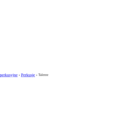
i
 perkusyjne
›
Perkusje
›
Talerze