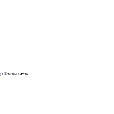
i
y
›
Elementy serwera