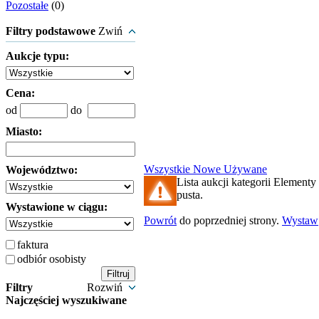
Pozostałe
(0)
Filtry podstawowe
Zwiń
Aukcje typu:
Cena:
od
do
Miasto:
Wszystkie
Nowe
Używane
Województwo:
Lista aukcji kategorii Elementy 
pusta.
Wystawione w ciągu:
Powrót
do poprzedniej strony.
Wystaw
faktura
odbiór osobisty
Filtry
Rozwiń
Najczęściej wyszukiwane