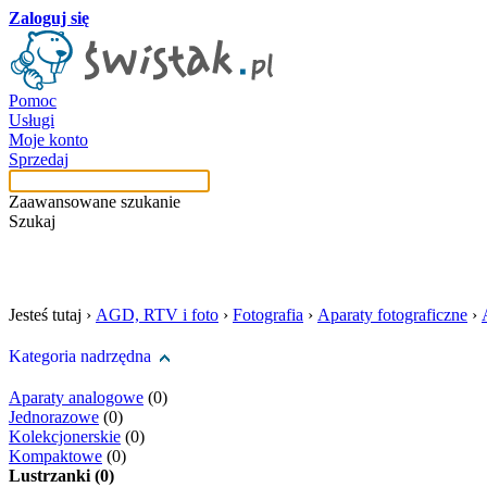
Zaloguj się
Pomoc
Usługi
Moje konto
Sprzedaj
Zaawansowane szukanie
Szukaj
szukaj w tej kategori
Jesteś tutaj ›
AGD, RTV i foto
›
Fotografia
›
Aparaty fotograficzne
›
Kategoria nadrzędna
Aparaty analogowe
(0)
Jednorazowe
(0)
Kolekcjonerskie
(0)
Kompaktowe
(0)
Lustrzanki (0)