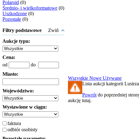
Polaroid
(0)
Średnio- i wielkoformatowe
(0)
Uszkodzone
(0)
Pozostałe
(0)
Filtry podstawowe
Zwiń
Aukcje typu:
Cena:
od
do
Miasto:
Wszystkie
Nowe
Używane
Lista aukcji kategorii Lustrza
Województwo:
Powrót
do poprzedniej stron
aukcję tutaj.
Wystawione w ciągu:
faktura
odbiór osobisty
Pozostałe parametry