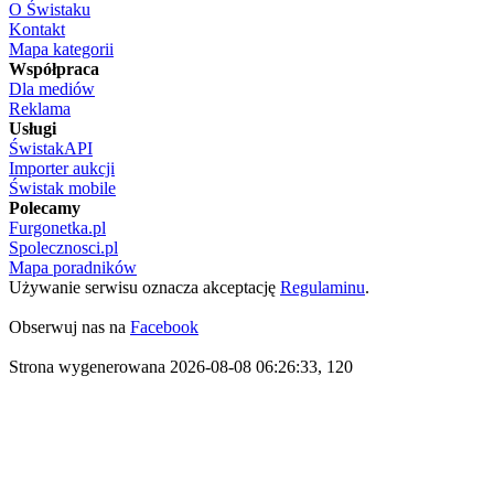
O Świstaku
Kontakt
Mapa kategorii
Współpraca
Dla mediów
Reklama
Usługi
ŚwistakAPI
Importer aukcji
Świstak mobile
Polecamy
Furgonetka.pl
Spolecznosci.pl
Mapa poradników
Używanie serwisu oznacza akceptację
Regulaminu
.
Obserwuj nas na
Facebook
Strona wygenerowana 2026-08-08 06:26:33, 120