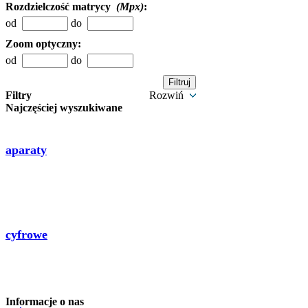
Rozdzielczość matrycy
(Mpx)
:
od
do
Zoom optyczny:
od
do
Filtry
Rozwiń
Najczęściej wyszukiwane
aparaty
cyfrowe
Informacje o nas