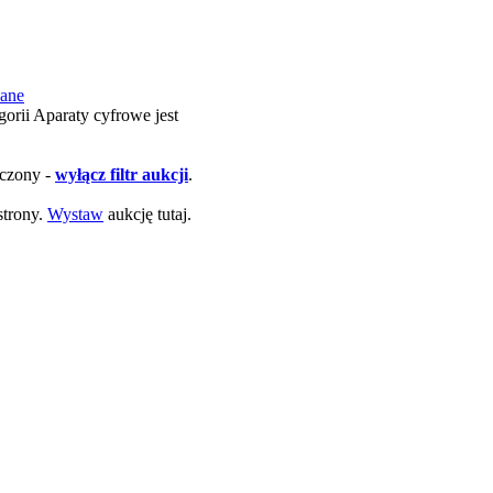
ane
egorii Aparaty cyfrowe jest
łączony -
wyłącz filtr aukcji
.
strony.
Wystaw
aukcję tutaj.