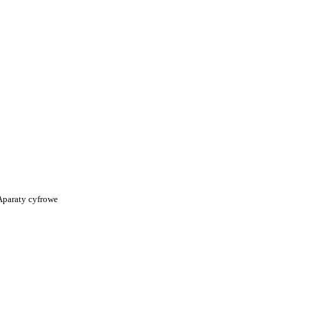
i
Aparaty cyfrowe