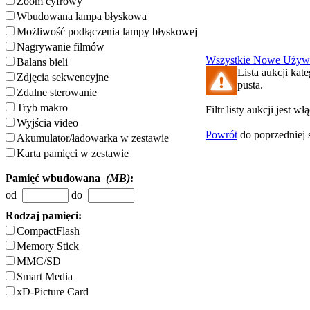
Zoom cyfrowy
Wbudowana lampa błyskowa
Możliwość podłączenia lampy błyskowej
Nagrywanie filmów
Wszystkie
Nowe
Używ
Balans bieli
Lista aukcji kat
Zdjęcia sekwencyjne
pusta.
Zdalne sterowanie
Tryb makro
Filtr listy aukcji jest w
Wyjścia video
Powrót
do poprzedniej 
Akumulator/ładowarka w zestawie
Karta pamięci w zestawie
Pamięć wbudowana
(MB)
:
od
do
Rodzaj pamięci:
CompactFlash
Memory Stick
MMC/SD
Smart Media
xD-Picture Card