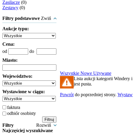
Zasilacze
(0)
Zestawy
(0)
Filtry podstawowe
Zwiń
Aukcje typu:
Cena:
od
do
Miasto:
Wszystkie
Nowe
Używane
Województwo:
Lista aukcji kategorii Windery i
jest pusta.
Wystawione w ciągu:
Powrót
do poprzedniej strony.
Wystaw
faktura
odbiór osobisty
Filtry
Rozwiń
Najczęściej wyszukiwane