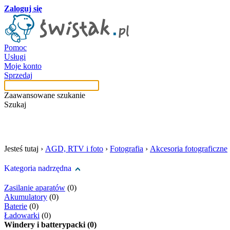
Zaloguj się
Pomoc
Usługi
Moje konto
Sprzedaj
Zaawansowane szukanie
Szukaj
szukaj w tej kategori
Jesteś tutaj ›
AGD, RTV i foto
›
Fotografia
›
Akcesoria fotograficzne
Kategoria nadrzędna
Zasilanie aparatów
(0)
Akumulatory
(0)
Baterie
(0)
Ładowarki
(0)
Windery i batterypacki (0)