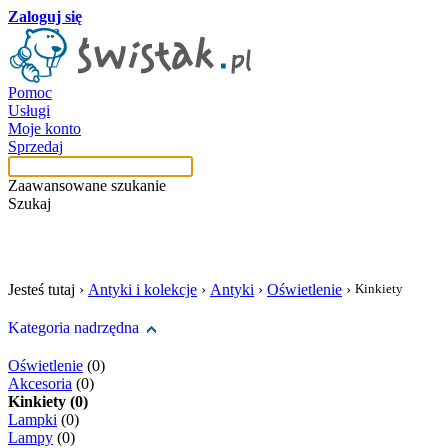
Zaloguj się
Pomoc
Usługi
Moje konto
Sprzedaj
Zaawansowane szukanie
Szukaj
szukaj w tej kategori
Jesteś tutaj ›
Antyki i kolekcje
›
Antyki
›
Oświetlenie
›
Kinkiety
Kategoria nadrzędna
Oświetlenie
(0)
Akcesoria
(0)
Kinkiety (0)
Lampki
(0)
Lampy
(0)