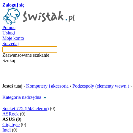
Zaloguj się
Pomoc
Usługi
Moje konto
Sprzedaj
Zaawansowane szukanie
Szukaj
szukaj w tej kategori
Jesteś tutaj ›
Komputery i akcesoria
›
Podzespoły (elementy wewn.)
›
Kategoria nadrzędna
Socket 775 (P4/Celeron)
(0)
ASRock
(0)
ASUS (0)
Gigabyte
(0)
Intel
(0)