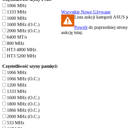
1066 MHz
1333 MHz
Wszystkie
Nowe
Używane
Lista aukcji kategorii ASUS je
1600 MHz
1600 MHz (O.C.)
Powrót
do poprzedniej strony
2000 MHz (O.C.)
aukcję tutaj.
6400 MT/s
800 MHz
HT3 4800 MHz
HT3 5200 MHz
Częstotliwość szyny pamięci:
1066 MHz
1066 MHz (O.C.)
1200 MHz
1333 MHz
1600 MHz (O.C.)
1800 MHz (O.C.)
1866 MHz (O.C.)
2000 MHz (O.C.)
533 MHz