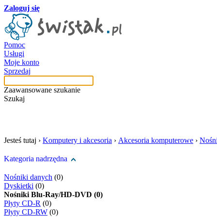
Zaloguj się
Pomoc
Usługi
Moje konto
Sprzedaj
Zaawansowane szukanie
Szukaj
szukaj w tej kategori
Jesteś tutaj ›
Komputery i akcesoria
›
Akcesoria komputerowe
›
Nośni
Kategoria nadrzędna
Nośniki danych
(0)
Dyskietki
(0)
Nośniki Blu-Ray/HD-DVD (0)
Płyty CD-R
(0)
Płyty CD-RW
(0)