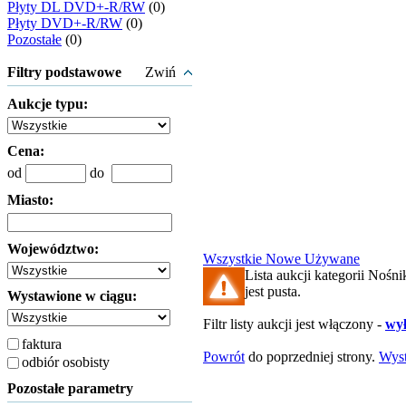
Płyty DL DVD+-R/RW
(0)
Płyty DVD+-R/RW
(0)
Pozostałe
(0)
Filtry podstawowe
Zwiń
Aukcje typu:
Cena:
od
do
Miasto:
Województwo:
Wszystkie
Nowe
Używane
Lista aukcji kategorii No
jest pusta.
Wystawione w ciągu:
Filtr listy aukcji jest włączony -
wył
faktura
Powrót
do poprzedniej strony.
Wys
odbiór osobisty
Pozostałe parametry