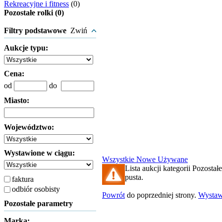
Rekreacyjne i fitness
(0)
Pozostałe rolki (0)
Filtry podstawowe
Zwiń
Aukcje typu:
Cena:
od
do
Miasto:
Województwo:
Wystawione w ciągu:
Wszystkie
Nowe
Używane
Lista aukcji kategorii Pozostałe 
pusta.
faktura
odbiór osobisty
Powrót
do poprzedniej strony.
Wysta
Pozostałe parametry
Marka: