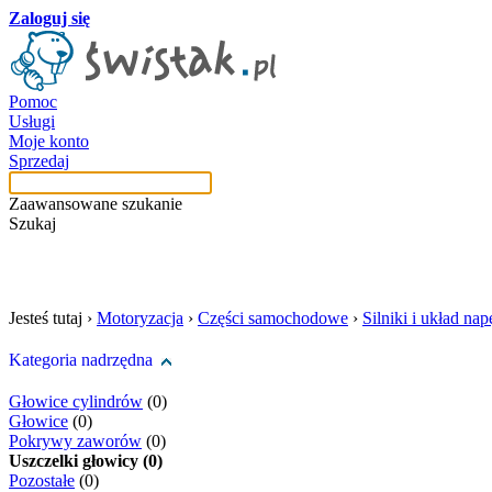
Zaloguj się
Pomoc
Usługi
Moje konto
Sprzedaj
Zaawansowane szukanie
Szukaj
szukaj w tej kategori
Jesteś tutaj ›
Motoryzacja
›
Części samochodowe
›
Silniki i układ n
Kategoria nadrzędna
Głowice cylindrów
(0)
Głowice
(0)
Pokrywy zaworów
(0)
Uszczelki głowicy (0)
Pozostałe
(0)