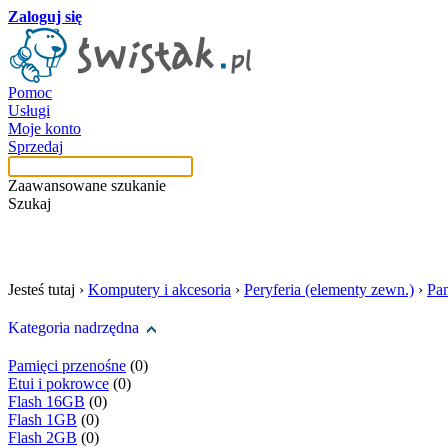
Zaloguj się
Pomoc
Usługi
Moje konto
Sprzedaj
Zaawansowane szukanie
Szukaj
szukaj w tej kategori
Jesteś tutaj ›
Komputery i akcesoria
›
Peryferia (elementy zewn.)
›
Pam
Kategoria nadrzędna
Pamięci przenośne
(0)
Etui i pokrowce
(0)
Flash 16GB
(0)
Flash 1GB
(0)
Flash 2GB
(0)