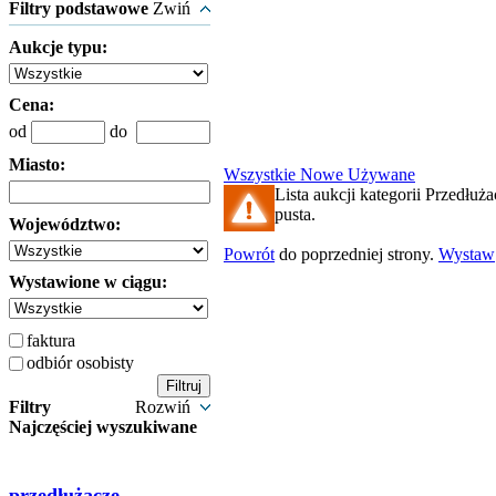
Filtry podstawowe
Zwiń
Aukcje typu:
Cena:
od
do
Miasto:
Wszystkie
Nowe
Używane
Lista aukcji kategorii Przedłuża
pusta.
Województwo:
Powrót
do poprzedniej strony.
Wystaw
Wystawione w ciągu:
faktura
odbiór osobisty
Filtry
Rozwiń
Najczęściej wyszukiwane
przedłużacze