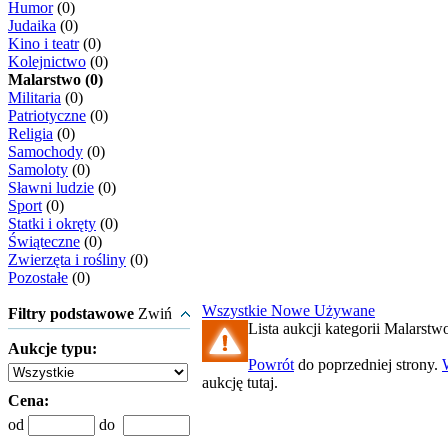
Humor
(0)
Judaika
(0)
Kino i teatr
(0)
Kolejnictwo
(0)
Malarstwo (0)
Militaria
(0)
Patriotyczne
(0)
Religia
(0)
Samochody
(0)
Samoloty
(0)
Sławni ludzie
(0)
Sport
(0)
Statki i okręty
(0)
Świąteczne
(0)
Zwierzęta i rośliny
(0)
Pozostałe
(0)
Wszystkie
Nowe
Używane
Filtry podstawowe
Zwiń
Lista aukcji kategorii Malarstwo
Aukcje typu:
Powrót
do poprzedniej strony.
aukcję tutaj.
Cena:
od
do