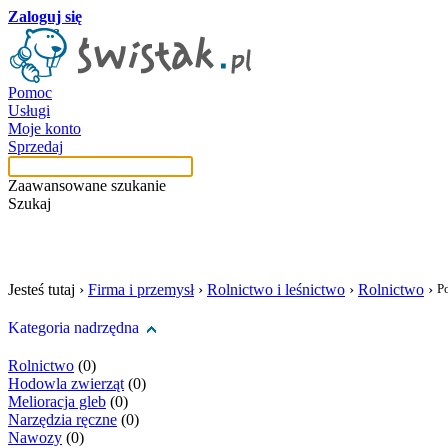
Zaloguj się
Pomoc
Usługi
Moje konto
Sprzedaj
Zaawansowane szukanie
Szukaj
szukaj w tej kategori
Jesteś tutaj ›
Firma i przemysł
›
Rolnictwo i leśnictwo
›
Rolnictwo
›
P
Kategoria nadrzędna
Rolnictwo
(0)
Hodowla zwierząt
(0)
Melioracja gleb
(0)
Narzędzia ręczne
(0)
Nawozy
(0)