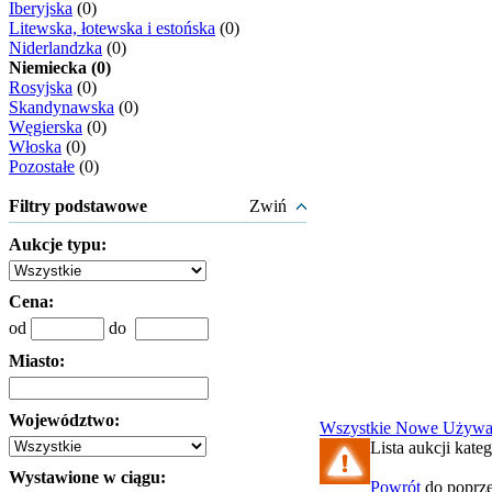
Iberyjska
(0)
Litewska, łotewska i estońska
(0)
Niderlandzka
(0)
Niemiecka (0)
Rosyjska
(0)
Skandynawska
(0)
Węgierska
(0)
Włoska
(0)
Pozostałe
(0)
Filtry podstawowe
Zwiń
Aukcje typu:
Cena:
od
do
Miasto:
Województwo:
Wszystkie
Nowe
Używa
Lista aukcji kateg
Wystawione w ciągu:
Powrót
do poprze