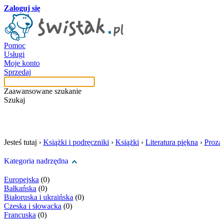
Zaloguj się
Pomoc
Usługi
Moje konto
Sprzedaj
Zaawansowane szukanie
Szukaj
szukaj w tej kategori
Jesteś tutaj ›
Książki i podręczniki
›
Książki
›
Literatura piękna
›
Proz
Kategoria nadrzędna
Europejska
(0)
Bałkańska
(0)
Białoruska i ukraińska
(0)
Czeska i słowacka
(0)
Francuska
(0)