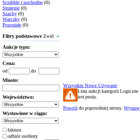
Scrabble i pochodne
(0)
Strategie
(0)
Szachy
(0)
Warcaby
(0)
Pozostałe
(0)
Filtry podstawowe
Zwiń
Aukcje typu:
Cena:
od
do
Miasto:
Wszystkie
Nowe
Używane
Lista aukcji kategorii Logiczne
jest pusta.
Województwo:
Powrót
do poprzedniej strony.
Wystaw
Wystawione w ciągu:
faktura
odbiór osobisty