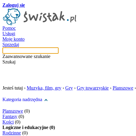
Zaloguj się
Pomoc
Usługi
Moje konto
Sprzedaj
Zaawansowane szukanie
Szukaj
szukaj w tej kategori
Jesteś tutaj ›
Muzyka, film, gry
›
Gry
›
Gry towarzyskie
›
Planszowe
Kategoria nadrzędna
Planszowe
(0)
Fantasy
(0)
Kości
(0)
Logiczne i edukacyjne (0)
Rodzinne
(0)