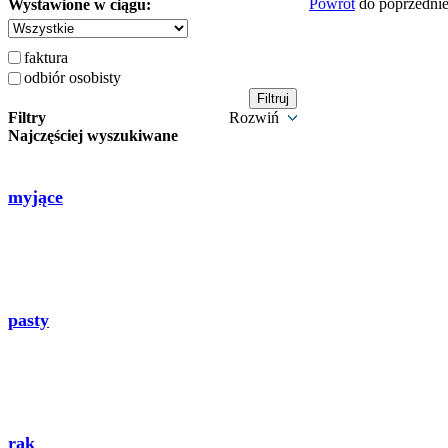
Powrót
do poprzednie
Wystawione w ciągu:
faktura
odbiór osobisty
Filtry
Rozwiń
Najczęściej wyszukiwane
myjące
pasty
rąk