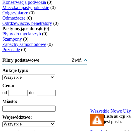
Konserwacja podwozia
(0)
Mleczka i pasty polerskie
(0)
Odgrzybiacze
(0)
Odmrażacze
(0)
Odrdzewiacze, penetratory
(0)
Pasty myjące do rąk (0)
Płyny do mycia szyb
(0)
Szampony
(0)
Zapachy samochodowe
(0)
Pozostałe
(0)
Filtry podstawowe
Zwiń
Aukcje typu:
Cena:
od
do
Miasto:
Wszystkie
Nowe
Uży
Lista aukcji k
Województwo:
jest pusta.