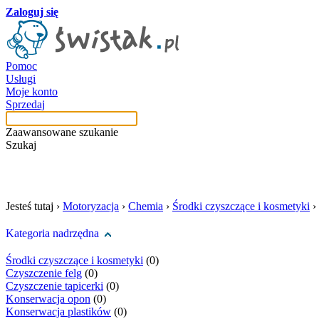
Zaloguj się
Pomoc
Usługi
Moje konto
Sprzedaj
Zaawansowane szukanie
Szukaj
szukaj w tej kategori
Jesteś tutaj ›
Motoryzacja
›
Chemia
›
Środki czyszczące i kosmetyki
›
Kategoria nadrzędna
Środki czyszczące i kosmetyki
(0)
Czyszczenie felg
(0)
Czyszczenie tapicerki
(0)
Konserwacja opon
(0)
Konserwacja plastików
(0)