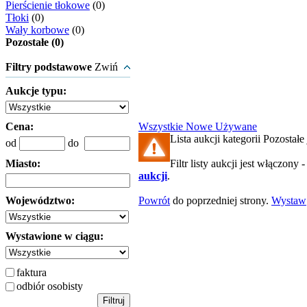
Pierścienie tłokowe
(0)
Tłoki
(0)
Wały korbowe
(0)
Pozostałe (0)
Filtry podstawowe
Zwiń
Aukcje typu:
Cena:
Wszystkie
Nowe
Używane
Lista aukcji kategorii Pozostałe 
od
do
Miasto:
Filtr listy aukcji jest włączony 
aukcji
.
Województwo:
Powrót
do poprzedniej strony.
Wystaw
Wystawione w ciągu:
faktura
odbiór osobisty