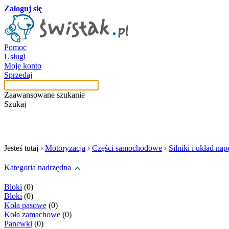
Zaloguj się
Pomoc
Usługi
Moje konto
Sprzedaj
Zaawansowane szukanie
Szukaj
szukaj w tej kategori
Jesteś tutaj ›
Motoryzacja
›
Części samochodowe
›
Silniki i układ n
Kategoria nadrzędna
Bloki
(0)
Bloki
(0)
Koła pasowe
(0)
Koła zamachowe
(0)
Panewki
(0)