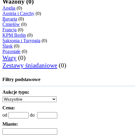
Wazony (0)
Anglia
(0)
Austria i Czechy
(0)
Bavaria
(0)
Ćmielów
(0)
Francja
(0)
KPM Berlin
(0)
Saksonia i Turyngia
(0)
Śląsk
(0)
Pozostałe
(0)
Wazy
(0)
Zestawy śniadaniowe
(0)
Filtry podstawowe
Aukcje typu:
Cena:
od
do
Miasto: