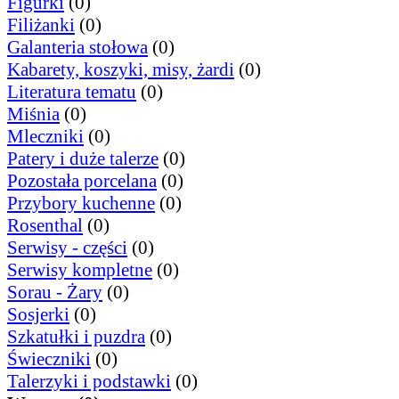
Figurki
(0)
Filiżanki
(0)
Galanteria stołowa
(0)
Kabarety, koszyki, misy, żardi
(0)
Literatura tematu
(0)
Miśnia
(0)
Mleczniki
(0)
Patery i duże talerze
(0)
Pozostała porcelana
(0)
Przybory kuchenne
(0)
Rosenthal
(0)
Serwisy - części
(0)
Serwisy kompletne
(0)
Sorau - Żary
(0)
Sosjerki
(0)
Szkatułki i puzdra
(0)
Świeczniki
(0)
Talerzyki i podstawki
(0)