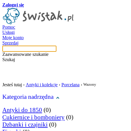
Zaloguj się
Pomoc
Usługi
Moje konto
Sprzedaj
Zaawansowane szukanie
Szukaj
szukaj w tej kategori
Jesteś tutaj ›
Antyki i kolekcje
›
Porcelana
›
Wazony
Kategoria nadrzędna
Antyki do 1850
(0)
Cukiernice i bomboniery
(0)
Dzbanki i czajniki
(0)