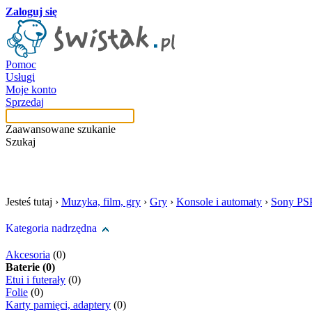
Zaloguj się
Pomoc
Usługi
Moje konto
Sprzedaj
Zaawansowane szukanie
Szukaj
szukaj w tej kategori
Jesteś tutaj ›
Muzyka, film, gry
›
Gry
›
Konsole i automaty
›
Sony PS
Kategoria nadrzędna
Akcesoria
(0)
Baterie (0)
Etui i futerały
(0)
Folie
(0)
Karty pamięci, adaptery
(0)