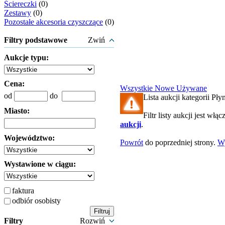
Ściereczki
(0)
Zestawy
(0)
Pozostałe akcesoria czyszczące
(0)
Filtry podstawowe
Zwiń
Aukcje typu:
Cena:
Wszystkie
Nowe
Używane
od
do
Lista aukcji kategorii Płyn
Miasto:
Filtr listy aukcji jest włą
aukcji
.
Województwo:
Powrót
do poprzedniej strony.
W
Wystawione w ciągu:
faktura
odbiór osobisty
Filtry
Rozwiń