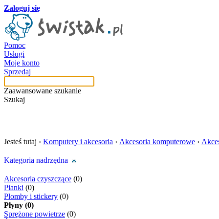
Zaloguj się
Pomoc
Usługi
Moje konto
Sprzedaj
Zaawansowane szukanie
Szukaj
szukaj w tej kategori
Jesteś tutaj ›
Komputery i akcesoria
›
Akcesoria komputerowe
›
Akces
Kategoria nadrzędna
Akcesoria czyszczące
(0)
Pianki
(0)
Plomby i stickery
(0)
Płyny (0)
Sprężone powietrze
(0)