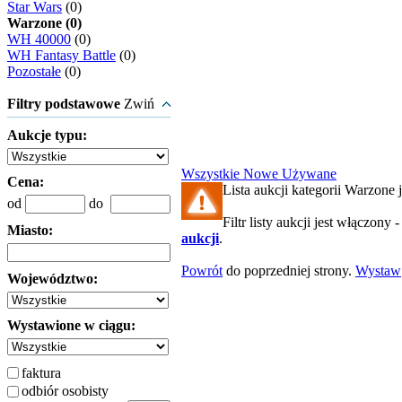
Star Wars
(0)
Warzone (0)
WH 40000
(0)
WH Fantasy Battle
(0)
Pozostałe
(0)
Filtry podstawowe
Zwiń
Aukcje typu:
Wszystkie
Nowe
Używane
Cena:
Lista aukcji kategorii Warzone j
od
do
Filtr listy aukcji jest włączony 
Miasto:
aukcji
.
Powrót
do poprzedniej strony.
Wystaw
Województwo:
Wystawione w ciągu:
faktura
odbiór osobisty