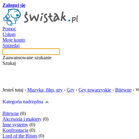
Zaloguj się
Pomoc
Usługi
Moje konto
Sprzedaj
Zaawansowane szukanie
Szukaj
szukaj w tej kategori
Jesteś tutaj ›
Muzyka, film, gry
›
Gry
›
Gry towarzyskie
›
Bitewne
›
W
Kategoria nadrzędna
Bitewne
(0)
Akcesoria i makiety
(0)
Inne systemy
(0)
Konfrontacja
(0)
Lord of the Rings
(0)