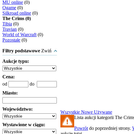
MU online
(0)
Ogame
(0)
Silkroad online
(0)
The Crims (0)
Tibia
(0)
Travian
(0)
World of Warcraft
(0)
Pozostałe
(0)
Filtry podstawowe
Zwiń
Aukcje typu:
Cena:
od
do
Miasto:
Województwo:
Wszystkie
Nowe
Używane
Lista aukcji kategorii The Crims
Wystawione w ciągu:
Powrót
do poprzedniej strony.
aukcję tutaj.