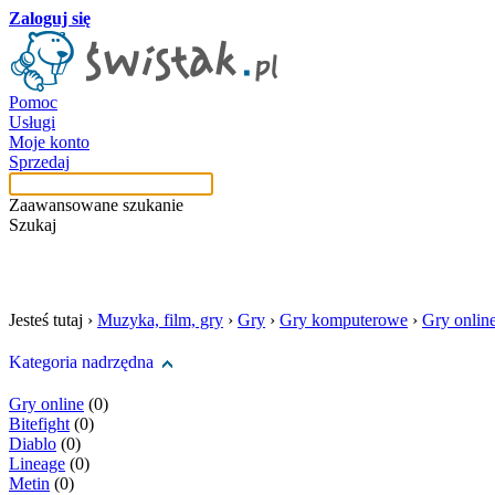
Zaloguj się
Pomoc
Usługi
Moje konto
Sprzedaj
Zaawansowane szukanie
Szukaj
szukaj w tej kategori
Jesteś tutaj ›
Muzyka, film, gry
›
Gry
›
Gry komputerowe
›
Gry onlin
Kategoria nadrzędna
Gry online
(0)
Bitefight
(0)
Diablo
(0)
Lineage
(0)
Metin
(0)