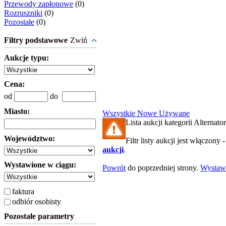
Przewody zapłonowe
(0)
Rozruszniki
(0)
Pozostałe
(0)
Filtry podstawowe
Zwiń
Aukcje typu:
Cena:
od
do
Miasto:
Wszystkie
Nowe
Używane
Lista aukcji kategorii Alternator
Województwo:
Filtr listy aukcji jest włączony 
aukcji
.
Wystawione w ciągu:
Powrót
do poprzedniej strony.
Wystaw
faktura
odbiór osobisty
Pozostałe parametry