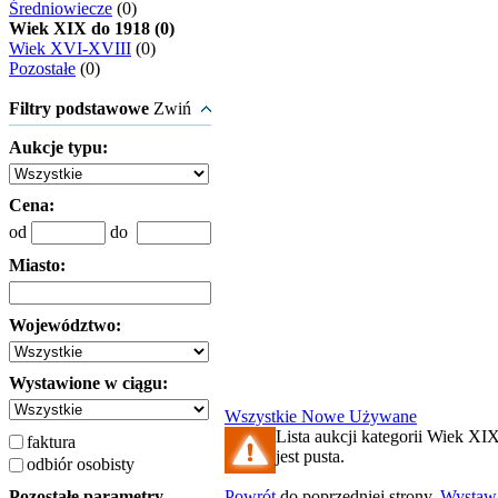
Średniowiecze
(0)
Wiek XIX do 1918 (0)
Wiek XVI-XVIII
(0)
Pozostałe
(0)
Filtry podstawowe
Zwiń
Aukcje typu:
Cena:
od
do
Miasto:
Województwo:
Wystawione w ciągu:
Wszystkie
Nowe
Używane
Lista aukcji kategorii Wiek XI
faktura
jest pusta.
odbiór osobisty
Pozostałe parametry
Powrót
do poprzedniej strony.
Wystaw