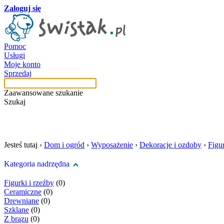
Zaloguj się
Pomoc
Usługi
Moje konto
Sprzedaj
Zaawansowane szukanie
Szukaj
szukaj w tej kategori
Jesteś tutaj ›
Dom i ogród
›
Wyposażenie
›
Dekoracje i ozdoby
›
Figur
Kategoria nadrzędna
Figurki i rzeźby
(0)
Ceramiczne
(0)
Drewniane
(0)
Szklane
(0)
Z brązu
(0)