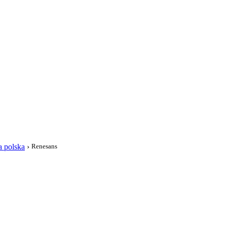
i
a polska
›
Renesans