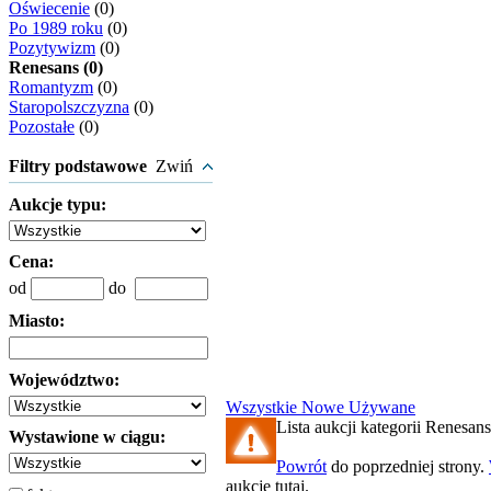
Oświecenie
(0)
Po 1989 roku
(0)
Pozytywizm
(0)
Renesans (0)
Romantyzm
(0)
Staropolszczyzna
(0)
Pozostałe
(0)
Filtry podstawowe
Zwiń
Aukcje typu:
Cena:
od
do
Miasto:
Województwo:
Wszystkie
Nowe
Używane
Lista aukcji kategorii Renesans 
Wystawione w ciągu:
Powrót
do poprzedniej strony.
aukcję tutaj.