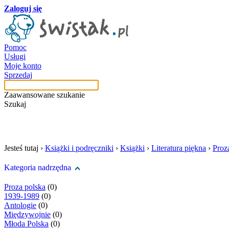
Zaloguj się
Pomoc
Usługi
Moje konto
Sprzedaj
Zaawansowane szukanie
Szukaj
szukaj w tej kategori
Jesteś tutaj ›
Książki i podręczniki
›
Książki
›
Literatura piękna
›
Proz
Kategoria nadrzędna
Proza polska
(0)
1939-1989
(0)
Antologie
(0)
Międzywojnie
(0)
Młoda Polska
(0)