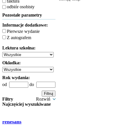
faktura
odbiór osobisty
Pozostałe parametry
Informacje dodatkowe:
Pierwsze wydanie
Z autografem
Lektura szkolna:
Okładka:
Rok wydania:
od
do
Filtry
Rozwiń
Najczęściej wyszukiwane
renesans