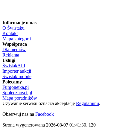
Informacje o nas
O Świstaku
Kontakt
Mapa kategorii
Współpraca
Dla mediów
Reklama
Usługi
ŚwistakAPI
Importer aukcji
Świstak mobile
Polecamy
Furgonetka.pl
Spolecznosci.pl
Mapa poradników
Używanie serwisu oznacza akceptację
Regulaminu
.
Obserwuj nas na
Facebook
Strona wygenerowana 2026-08-07 01:41:30, 120