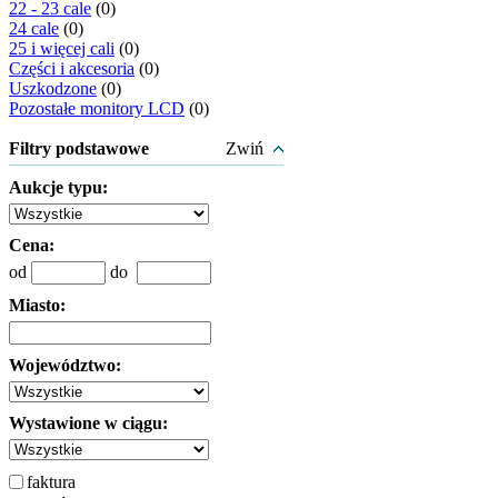
22 - 23 cale
(0)
24 cale
(0)
25 i więcej cali
(0)
Części i akcesoria
(0)
Uszkodzone
(0)
Pozostałe monitory LCD
(0)
Filtry podstawowe
Zwiń
Aukcje typu:
Cena:
od
do
Miasto:
Województwo:
Wystawione w ciągu:
faktura