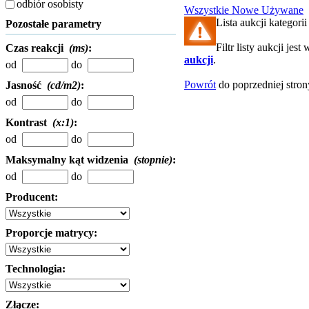
odbiór osobisty
Wszystkie
Nowe
Używane
Lista aukcji kategorii 
Pozostałe parametry
Filtr listy aukcji jes
Czas reakcji
(ms)
:
aukcji
.
od
do
Powrót
do poprzedniej stron
Jasność
(cd/m2)
:
od
do
Kontrast
(x:1)
:
od
do
Maksymalny kąt widzenia
(stopnie)
:
od
do
Producent:
Proporcje matrycy:
Technologia:
Złącze: