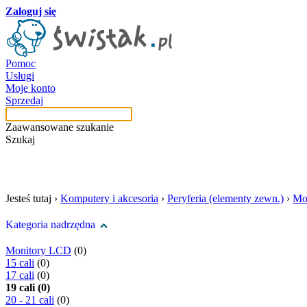
Zaloguj się
Pomoc
Usługi
Moje konto
Sprzedaj
Zaawansowane szukanie
Szukaj
szukaj w tej kategori
Jesteś tutaj ›
Komputery i akcesoria
›
Peryferia (elementy zewn.)
›
Mo
Kategoria nadrzędna
Monitory LCD
(0)
15 cali
(0)
17 cali
(0)
19 cali (0)
20 - 21 cali
(0)