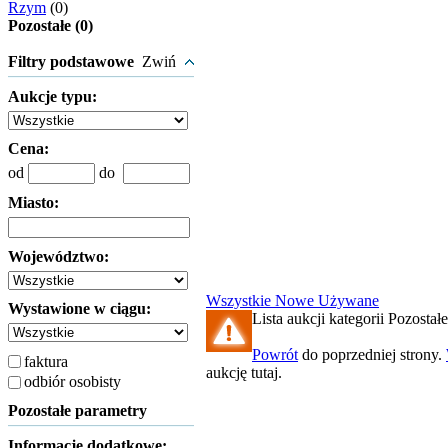
Rzym
(0)
Pozostałe (0)
Filtry podstawowe
Zwiń
Aukcje typu:
Cena:
od
do
Miasto:
Województwo:
Wszystkie
Nowe
Używane
Wystawione w ciągu:
Lista aukcji kategorii Pozostałe
Powrót
do poprzedniej strony.
faktura
aukcję tutaj.
odbiór osobisty
Pozostałe parametry
Informacje dodatkowe: