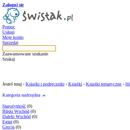
Zaloguj się
Pomoc
Usługi
Moje konto
Sprzedaj
Zaawansowane szukanie
Szukaj
szukaj w tej kategori
Jesteś tutaj ›
Książki i podręczniki
›
Książki
›
Książki tematyczne
›
Hi
Kategoria nadrzędna
Starożytność
(0)
Bliski Wschód
(0)
Daleki Wschód
(0)
Egipt
(0)
Grecja
(0)