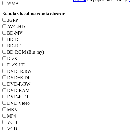
WMA
Standardy odtwarzania obrazu:
3GPP
AVC-HD
BD-MV
BD-R
BD-RE
BD-ROM (Blu-ray)
DivX
DivX HD
DVD+R/RW
DVD+R DL
DVD-R/RW
DVD-RAM
DVD-R DL
DVD Video
MKV
MP4
VC-1
VCD