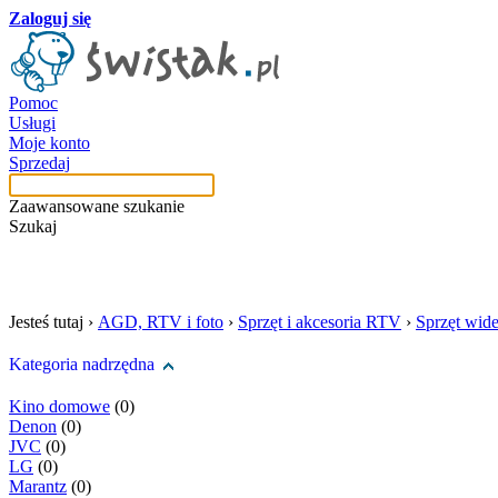
Zaloguj się
Pomoc
Usługi
Moje konto
Sprzedaj
Zaawansowane szukanie
Szukaj
szukaj w tej kategori
Jesteś tutaj ›
AGD, RTV i foto
›
Sprzęt i akcesoria RTV
›
Sprzęt wid
Kategoria nadrzędna
Kino domowe
(0)
Denon
(0)
JVC
(0)
LG
(0)
Marantz
(0)