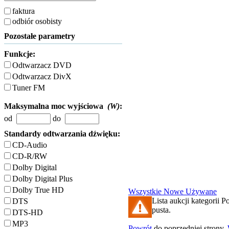
faktura
odbiór osobisty
Pozostałe parametry
Funkcje:
Odtwarzacz DVD
Odtwarzacz DivX
Tuner FM
Maksymalna moc wyjściowa
(W)
:
od
do
Standardy odtwarzania dźwięku:
CD-Audio
CD-R/RW
Dolby Digital
Dolby Digital Plus
Dolby True HD
Wszystkie
Nowe
Używane
Lista aukcji kategorii P
DTS
pusta.
DTS-HD
MP3
Powrót
do poprzedniej strony.