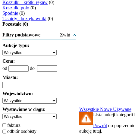
Koszulki - krótki rękaw
(0)
Koszulki polo
(0)
Spodnie
(0)
T-shirty i bezrękawniki
(0)
Pozostałe (0)
Filtry podstawowe
Zwiń
Aukcje typu:
Cena:
od
do
Miasto:
Województwo:
Wystawione w ciągu:
Wszystkie
Nowe
Używane
Lista aukcji kategorii 
faktura
Powrót
do poprzednie
aukcję tutaj.
odbiór osobisty