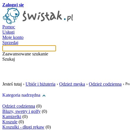
Zaloguj się
Pomoc
Usługi
Moje konto
Sprzedaj
Zaawansowane szukanie
Szukaj
szukaj w tej kategori
Jesteś tutaj ›
Ubiór i biżuteria
›
Odzież męska
›
Odzież codzienna
›
Po
Kategoria nadrzędna
Odzież codzienna
(0)
Bluzy, swetry i golfy
(0)
Kamizelki
(0)
Koszule
(0)
Koszulki - długi rękaw
(0)