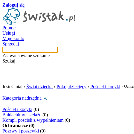
Zaloguj się
Pomoc
Usługi
Moje konto
Sprzedaj
Zaawansowane szukanie
Szukaj
szukaj w tej kategori
Jesteś tutaj ›
Świat dziecka
›
Pokój dziecięcy
›
Pościel i kocyki
›
Ochra
Kategoria nadrzędna
Pościel i kocyki
(0)
Baldachimy i stelaże
(0)
Kompl. pościeli z wypełnieniam
(0)
Ochraniacze (0)
Poszwy i poszewki
(0)