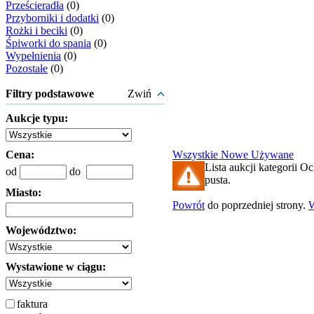
Prześcieradła
(0)
Przyborniki i dodatki
(0)
Rożki i beciki
(0)
Śpiworki do spania
(0)
Wypełnienia
(0)
Pozostałe
(0)
Filtry podstawowe
Zwiń
Aukcje typu:
Cena:
Wszystkie
Nowe
Używane
Lista aukcji kategorii Oc
od
do
pusta.
Miasto:
Powrót
do poprzedniej strony.
Województwo:
Wystawione w ciągu:
faktura