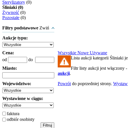
Sterylizatory
(0)
Śliniaki (0)
Żywność
(0)
Pozostałe
(0)
Filtry podstawowe
Zwiń
Aukcje typu:
Cena:
Wszystkie
Nowe
Używane
Lista aukcji kategorii Śliniaki je
od
do
Miasto:
Filtr listy aukcji jest włączony 
aukcji
.
Województwo:
Powrót
do poprzedniej strony.
Wystaw
Wystawione w ciągu:
faktura
odbiór osobisty