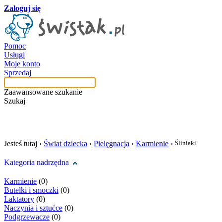
Zaloguj się
Pomoc
Usługi
Moje konto
Sprzedaj
Zaawansowane szukanie
Szukaj
szukaj w tej kategori
Jesteś tutaj ›
Świat dziecka
›
Pielęgnacja
›
Karmienie
›
Śliniaki
Kategoria nadrzędna
Karmienie
(0)
Butelki i smoczki
(0)
Laktatory
(0)
Naczynia i sztućce
(0)
Podgrzewacze
(0)