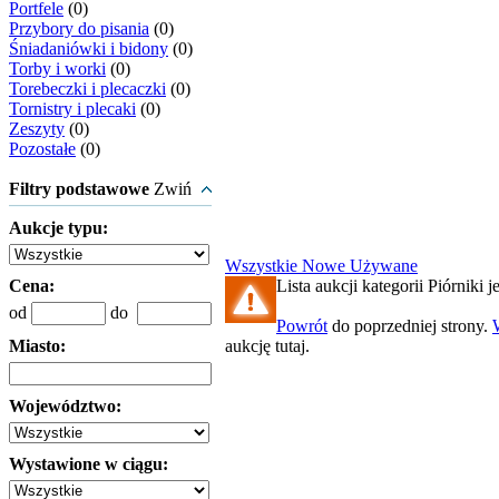
Portfele
(0)
Przybory do pisania
(0)
Śniadaniówki i bidony
(0)
Torby i worki
(0)
Torebeczki i plecaczki
(0)
Tornistry i plecaki
(0)
Zeszyty
(0)
Pozostałe
(0)
Filtry podstawowe
Zwiń
Aukcje typu:
Wszystkie
Nowe
Używane
Cena:
Lista aukcji kategorii Piórniki je
od
do
Powrót
do poprzedniej strony.
Miasto:
aukcję tutaj.
Województwo:
Wystawione w ciągu: