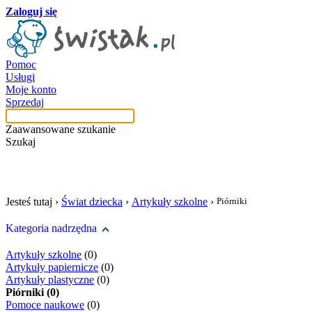
Zaloguj się
Pomoc
Usługi
Moje konto
Sprzedaj
Zaawansowane szukanie
Szukaj
szukaj w tej kategori
Jesteś tutaj ›
Świat dziecka
›
Artykuły szkolne
›
Piórniki
Kategoria nadrzędna
Artykuły szkolne
(0)
Artykuły papiernicze
(0)
Artykuły plastyczne
(0)
Piórniki (0)
Pomoce naukowe
(0)