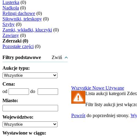
Lusterka
(0)
Nadkola
(0)
Relingi dachowe
(0)
Siłowniki, teleskopy
(0)
Szyby
(0)
Zamki, wkładki, kluczyki
(0)
Zawiasy
(0)
Zderzaki (0)
Pozostałe części
(0)
Filtry podstawowe
Zwiń
Aukcje typu:
Cena:
Wszystkie
Nowe
Używane
od
do
Lista aukcji kategorii Zderz
Miasto:
Filtr listy aukcji jest włąc
Powrót
do poprzedniej strony.
Wy
Województwo:
Wystawione w ciągu: