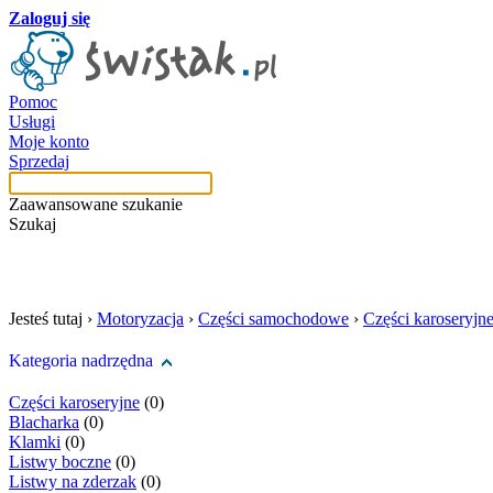
Zaloguj się
Pomoc
Usługi
Moje konto
Sprzedaj
Zaawansowane szukanie
Szukaj
szukaj w tej kategori
Jesteś tutaj ›
Motoryzacja
›
Części samochodowe
›
Części karoseryjn
Kategoria nadrzędna
Części karoseryjne
(0)
Blacharka
(0)
Klamki
(0)
Listwy boczne
(0)
Listwy na zderzak
(0)