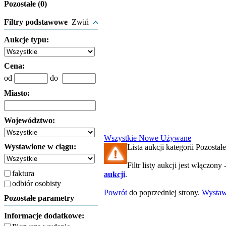
Pozostałe (0)
Filtry podstawowe
Zwiń
Aukcje typu:
Cena:
od
do
Miasto:
Województwo:
Wszystkie
Nowe
Używane
Wystawione w ciągu:
Lista aukcji kategorii Pozostałe
Filtr listy aukcji jest włączony 
faktura
aukcji
.
odbiór osobisty
Powrót
do poprzedniej strony.
Wysta
Pozostałe parametry
Informacje dodatkowe: