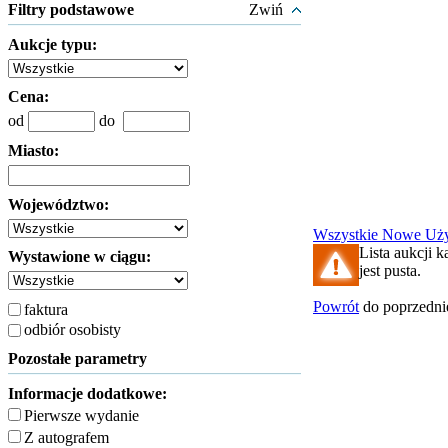
Filtry podstawowe
Zwiń
Aukcje typu:
Cena:
od
do
Miasto:
Województwo:
Wszystkie
Nowe
Uż
Lista aukcji k
Wystawione w ciągu:
jest pusta.
Powrót
do poprzednie
faktura
odbiór osobisty
Pozostałe parametry
Informacje dodatkowe:
Pierwsze wydanie
Z autografem