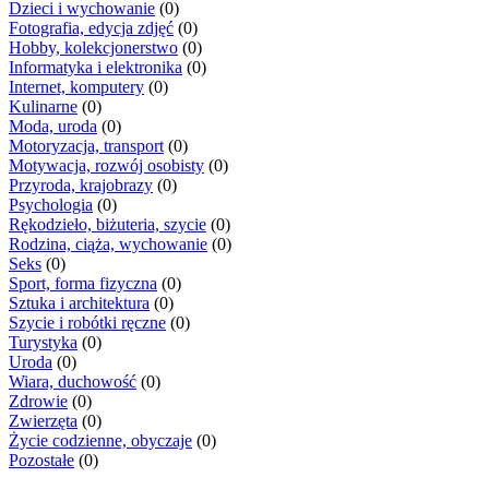
Dzieci i wychowanie
(0)
Fotografia, edycja zdjęć
(0)
Hobby, kolekcjonerstwo
(0)
Informatyka i elektronika
(0)
Internet, komputery
(0)
Kulinarne
(0)
Moda, uroda
(0)
Motoryzacja, transport
(0)
Motywacja, rozwój osobisty
(0)
Przyroda, krajobrazy
(0)
Psychologia
(0)
Rękodzieło, biżuteria, szycie
(0)
Rodzina, ciąża, wychowanie
(0)
Seks
(0)
Sport, forma fizyczna
(0)
Sztuka i architektura
(0)
Szycie i robótki ręczne
(0)
Turystyka
(0)
Uroda
(0)
Wiara, duchowość
(0)
Zdrowie
(0)
Zwierzęta
(0)
Życie codzienne, obyczaje
(0)
Pozostałe
(0)