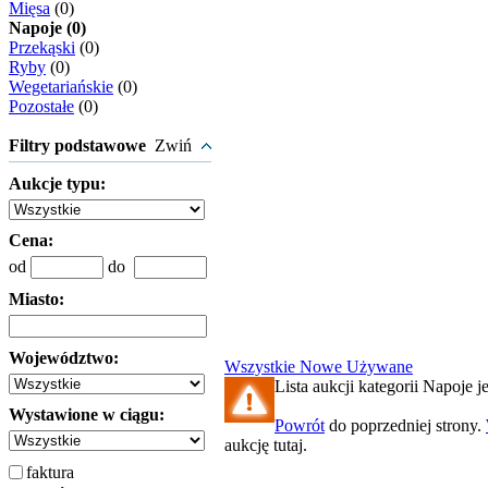
Mięsa
(0)
Napoje (0)
Przekąski
(0)
Ryby
(0)
Wegetariańskie
(0)
Pozostałe
(0)
Filtry podstawowe
Zwiń
Aukcje typu:
Cena:
od
do
Miasto:
Województwo:
Wszystkie
Nowe
Używane
Lista aukcji kategorii Napoje je
Wystawione w ciągu:
Powrót
do poprzedniej strony.
aukcję tutaj.
faktura