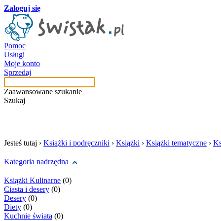
Zaloguj się
Pomoc
Usługi
Moje konto
Sprzedaj
Zaawansowane szukanie
Szukaj
szukaj w tej kategori
Jesteś tutaj ›
Książki i podręczniki
›
Książki
›
Książki tematyczne
›
Ks
Kategoria nadrzędna
Książki Kulinarne
(0)
Ciasta i desery
(0)
Desery
(0)
Diety
(0)
Kuchnie świata
(0)