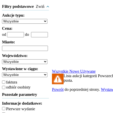
Filtry podstawowe
Zwiń
Aukcje typu:
Cena:
od
do
Miasto:
Województwo:
Wystawione w ciągu:
Wszystkie
Nowe
Używane
Lista aukcji kategorii Powszech
pusta.
faktura
odbiór osobisty
Powrót
do poprzedniej strony.
Wysta
Pozostałe parametry
Informacje dodatkowe:
Pierwsze wydanie