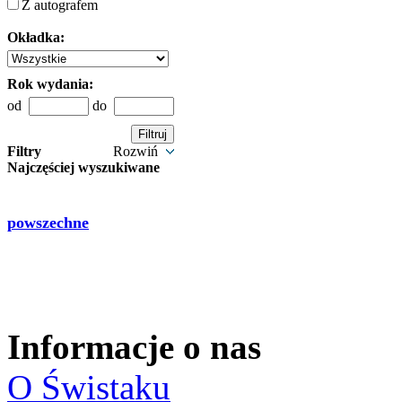
Z autografem
Okładka:
Rok wydania:
od
do
Filtry
Rozwiń
Najczęściej wyszukiwane
powszechne
Informacje o nas
O Świstaku