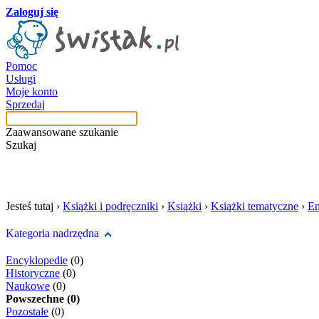
Zaloguj się
Pomoc
Usługi
Moje konto
Sprzedaj
Zaawansowane szukanie
Szukaj
szukaj w tej kategori
Jesteś tutaj ›
Książki i podręczniki
›
Książki
›
Książki tematyczne
›
En
Kategoria nadrzędna
Encyklopedie
(0)
Historyczne
(0)
Naukowe
(0)
Powszechne (0)
Pozostałe
(0)