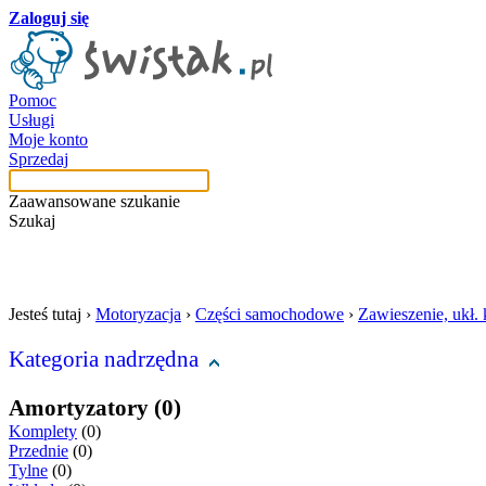
Zaloguj się
Pomoc
Usługi
Moje konto
Sprzedaj
Zaawansowane szukanie
Szukaj
szukaj w tej kategori
Jesteś tutaj ›
Motoryzacja
›
Części samochodowe
›
Zawieszenie, ukł.
Kategoria nadrzędna
Amortyzatory (0)
Komplety
(0)
Przednie
(0)
Tylne
(0)