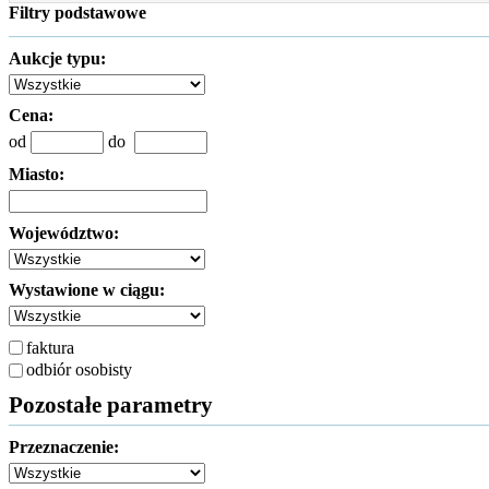
Filtry podstawowe
Aukcje typu:
Cena:
od
do
Miasto:
Województwo:
Wystawione w ciągu:
faktura
odbiór osobisty
Pozostałe parametry
Przeznaczenie: