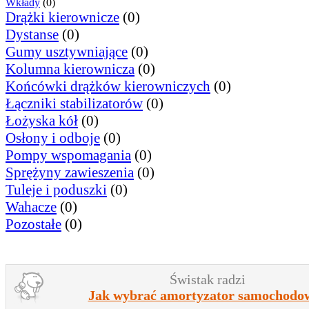
Wkłady
(0)
Drążki kierownicze
(0)
Dystanse
(0)
Gumy usztywniające
(0)
Kolumna kierownicza
(0)
Końcówki drążków kierowniczych
(0)
Łączniki stabilizatorów
(0)
Łożyska kół
(0)
Osłony i odboje
(0)
Pompy wspomagania
(0)
Sprężyny zawieszenia
(0)
Tuleje i poduszki
(0)
Wahacze
(0)
Pozostałe
(0)
Świstak radzi
Jak wybrać amortyzator samochodo