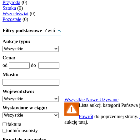
Przyroda
(0)
Sztuka
(0)
Wszechświat
(0)
Pozostałe
(0)
Filtry podstawowe
Zwiń
Aukcje typu:
Cena:
od
do
Miasto:
Województwo:
Wszystkie
Nowe
Używane
Lista aukcji kategorii Państwa j
Wystawione w ciągu:
Powrót
do poprzedniej strony.
aukcję tutaj.
faktura
odbiór osobisty
Pozostałe parametry