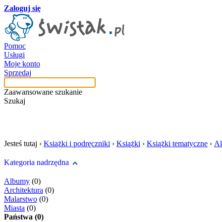
Zaloguj się
Pomoc
Usługi
Moje konto
Sprzedaj
Zaawansowane szukanie
Szukaj
szukaj w tej kategori
Jesteś tutaj ›
Książki i podręczniki
›
Książki
›
Książki tematyczne
›
A
Kategoria nadrzędna
Albumy
(0)
Architektura
(0)
Malarstwo
(0)
Miasta
(0)
Państwa (0)