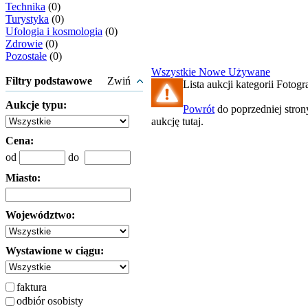
Technika
(0)
Turystyka
(0)
Ufologia i kosmologia
(0)
Zdrowie
(0)
Pozostałe
(0)
Wszystkie
Nowe
Używane
Filtry podstawowe
Zwiń
Lista aukcji kategorii Fotogra
Aukcje typu:
Powrót
do poprzedniej stron
aukcję tutaj.
Cena:
od
do
Miasto:
Województwo:
Wystawione w ciągu:
faktura
odbiór osobisty