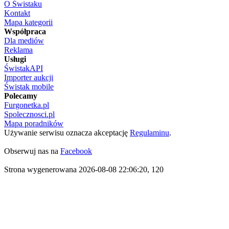
O Świstaku
Kontakt
Mapa kategorii
Współpraca
Dla mediów
Reklama
Usługi
ŚwistakAPI
Importer aukcji
Świstak mobile
Polecamy
Furgonetka.pl
Spolecznosci.pl
Mapa poradników
Używanie serwisu oznacza akceptację
Regulaminu
.
Obserwuj nas na
Facebook
Strona wygenerowana 2026-08-08 22:06:20, 120