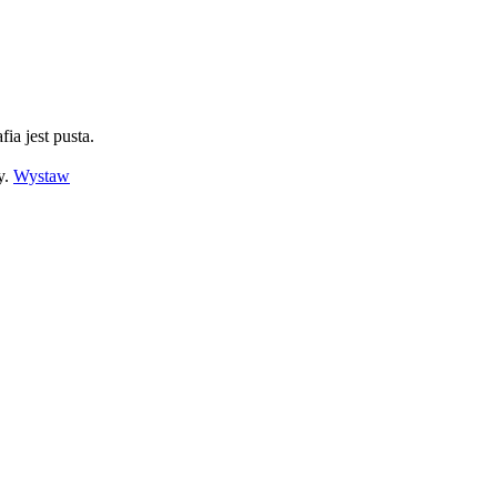
fia jest pusta.
y.
Wystaw