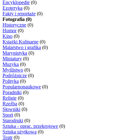
Encyklopedie
(0)
Ezoteryka
(0)
Fakty i reportaże
(0)
Fotografia (0)
Historyczne
(0)
Humor
(0)
Kino
(0)
Książki Kulinarne
(0)
Malarstwo i grafika
(0)
Marynistyka
(0)
Miniatury
(0)
Muzyka
(0)
Myślistwo
(0)
Podróżnicze
(0)
Polityka
(0)
Popularnonaukowe
(0)
Poradniki
(0)
Religie
(0)
Rzeźba
(0)
Słowniki
(0)
Sport
(0)
Starodruki
(0)
Sztuka - oprac. przekrojowe
(0)
Sztuka użytkowa
(0)
Teatr
(0)