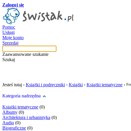
Zaloguj się
Pomoc
Usługi
Moje konto
Sprzedaj
Zaawansowane szukanie
Szukaj
szukaj w tej kategori
Jesteś tutaj ›
Książki i podręczniki
›
Książki
›
Książki tematyczne
›
Fo
Kategoria nadrzędna
Książki tematyczne
(0)
Albumy
(0)
Architektura i urbanistyka
(0)
Audio
(0)
Biograficzne
(0)