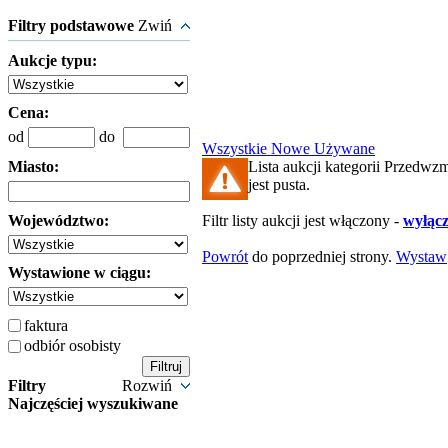
Filtry podstawowe
Zwiń
Aukcje typu:
Cena:
od
do
Wszystkie
Nowe
Używane
Miasto:
Lista aukcji kategorii Przedwz
jest pusta.
Województwo:
Filtr listy aukcji jest włączony -
wyłącz 
Powrót
do poprzedniej strony.
Wystaw
Wystawione w ciągu:
faktura
odbiór osobisty
Filtry
Rozwiń
Najczęściej wyszukiwane