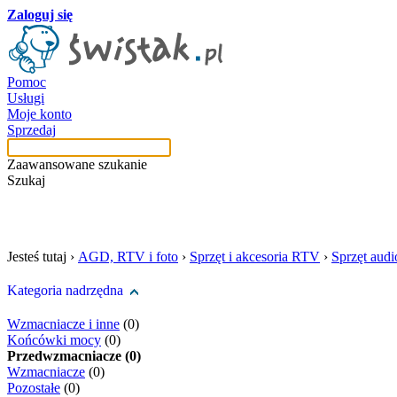
Zaloguj się
Pomoc
Usługi
Moje konto
Sprzedaj
Zaawansowane szukanie
Szukaj
szukaj w tej kategori
Jesteś tutaj ›
AGD, RTV i foto
›
Sprzęt i akcesoria RTV
›
Sprzęt aud
Kategoria nadrzędna
Wzmacniacze i inne
(0)
Końcówki mocy
(0)
Przedwzmacniacze (0)
Wzmacniacze
(0)
Pozostałe
(0)