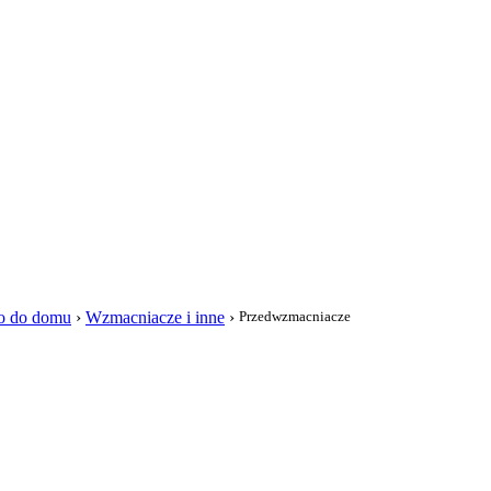
i
io do domu
›
Wzmacniacze i inne
›
Przedwzmacniacze