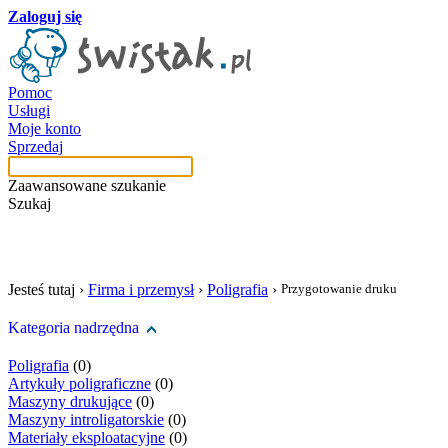
Zaloguj się
Pomoc
Usługi
Moje konto
Sprzedaj
Zaawansowane szukanie
Szukaj
szukaj w tej kategori
Jesteś tutaj ›
Firma i przemysł
›
Poligrafia
›
Przygotowanie druku
Kategoria nadrzędna
Poligrafia
(0)
Artykuły poligraficzne
(0)
Maszyny drukujące
(0)
Maszyny introligatorskie
(0)
Materiały eksploatacyjne
(0)