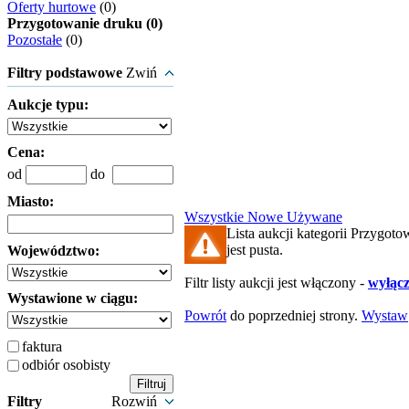
Oferty hurtowe
(0)
Przygotowanie druku (0)
Pozostałe
(0)
Filtry podstawowe
Zwiń
Aukcje typu:
Cena:
od
do
Miasto:
Wszystkie
Nowe
Używane
Lista aukcji kategorii Przygot
jest pusta.
Województwo:
Filtr listy aukcji jest włączony -
wyłącz 
Wystawione w ciągu:
Powrót
do poprzedniej strony.
Wystaw
faktura
odbiór osobisty
Filtry
Rozwiń