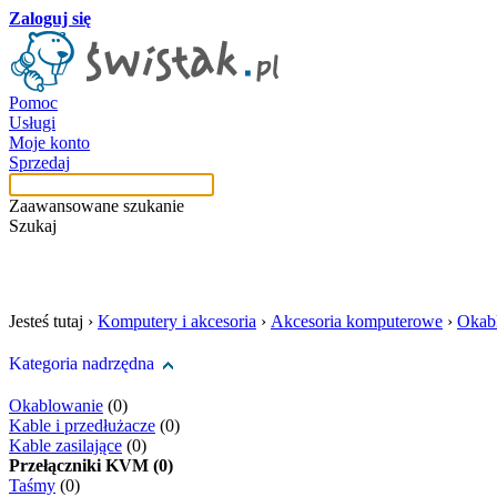
Zaloguj się
Pomoc
Usługi
Moje konto
Sprzedaj
Zaawansowane szukanie
Szukaj
szukaj w tej kategori
Jesteś tutaj ›
Komputery i akcesoria
›
Akcesoria komputerowe
›
Okab
Kategoria nadrzędna
Okablowanie
(0)
Kable i przedłużacze
(0)
Kable zasilające
(0)
Przełączniki KVM (0)
Taśmy
(0)