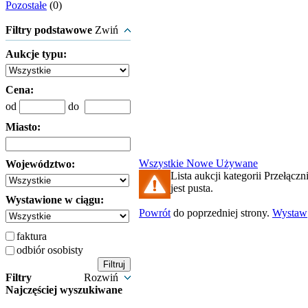
Pozostałe
(0)
Filtry podstawowe
Zwiń
Aukcje typu:
Cena:
od
do
Miasto:
Wszystkie
Nowe
Używane
Województwo:
Lista aukcji kategorii Przełąc
jest pusta.
Wystawione w ciągu:
Powrót
do poprzedniej strony.
Wystaw
faktura
odbiór osobisty
Filtry
Rozwiń
Najczęściej wyszukiwane